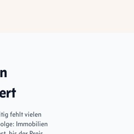
in
ert
ig fehlt vielen
Folge: Immobilien
, bis der Preis