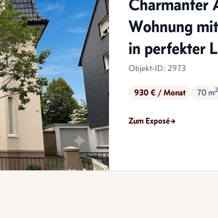
Charmanter 
Wohnung mit
in perfekter 
Objekt-ID: 2973
2
930 € / Monat
70 m
Zum Exposé
→