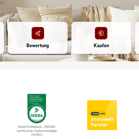
en
id
ld
rf
Bewertung
Kaufen
l
le
tigung
Yannik Kettenbach – DEKRA-
zertifizierter Sachverständiger
(SVID1)