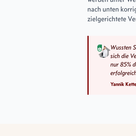
nach unten korri
zielgerichtete V
Wussten S
sich die V
nur 85% d
erfolgreic
Yannik Kett