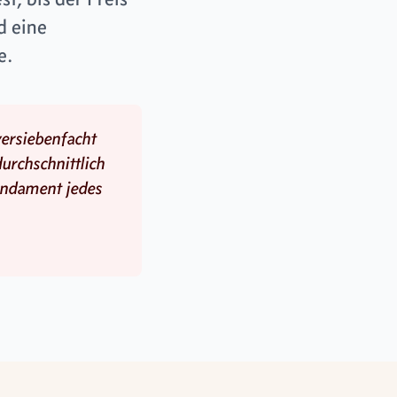
d eine
e.
ersiebenfacht
durchschnittlich
undament jedes