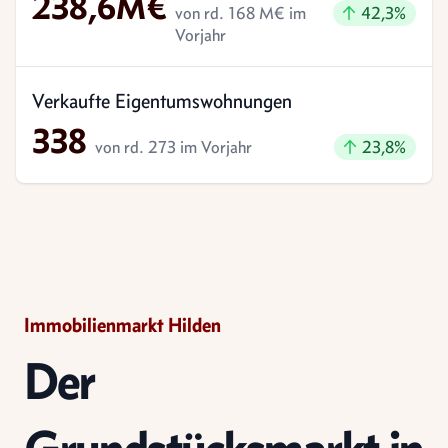
238,6M€
Gestiegen um
von rd. 168 M€ im
42,3%
Vorjahr
Verkaufte Eigentumswohnungen
338
Gestiegen um
von rd. 273 im Vorjahr
23,8%
Immobilienmarkt Hilden
Der