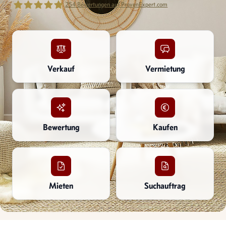
254
Bewertungen auf ProvenExpert.com
Kettenbach Immobilien GmbH
Verkauf
Vermietung
Bewertung
Kaufen
Mieten
Suchauftrag