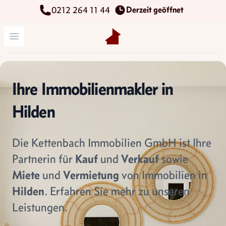
Derzeit geöffnet
0212 264 11 44
Kettenbach Immobilien GmbH
Menü öffnen
Ihre Immobilienmakler in
Hilden
Die Kettenbach Immobilien GmbH ist Ihre
Partnerin für
Kauf
und
Verkauf
sowie
Miete
und
Vermietung
von Immobilien in
Hilden
. Erfahren Sie mehr zu unseren
Leistungen.