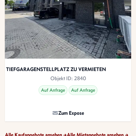
TIEFGARAGENSTELLPLATZ ZU VERMIETEN
Objekt ID: 2840
TIEFGARAGENSTELLPLATZ ZU VERMIETEN
Preis
Auf Anfrage
Auf Anfrage
Zum Expose
Alle Kaufangebote ansehen
→
Alle Mietangebote ansehen
→