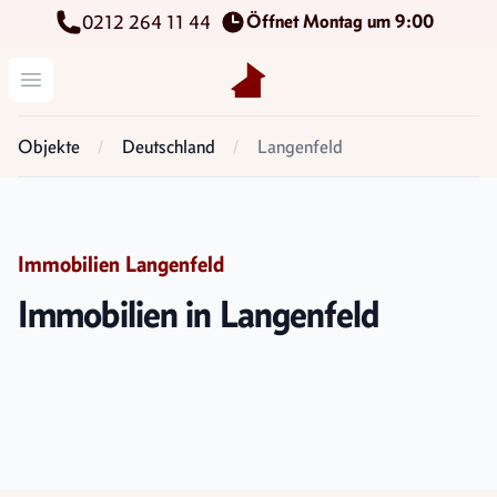
Öffnet Montag um 9:00
0212 264 11 44
Kettenbach Immobilien GmbH
Menü öffnen
Objekte
Deutschland
Langenfeld
Immobilien Langenfeld
Immobilien in Langenfeld
Immobilien in Langenfeld zum Kauf
Immobilien in Langenfeld zur Miete
Aktuell keine Angebote
Gewerbeimmobilien in Langenfeld
1 aktuelle Angebote
Aktuell keine Angebote