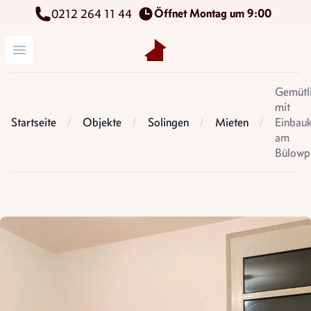
Öffnet Montag um 9:00
0212 264 11 44
Kettenbach Immobilien GmbH
Menü öffnen
Gemütl
mit
Startseite
Objekte
Solingen
Mieten
Einbau
am
Bülowp