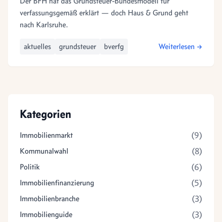
Der BFH hat das Grundsteuer-Bundesmodell für
verfassungsgemäß erklärt — doch Haus & Grund geht
nach Karlsruhe.
aktuelles
grundsteuer
bverfg
Weiterlesen →
Kategorien
(9)
Immobilienmarkt
(8)
Kommunalwahl
(6)
Politik
(5)
Immobilienfinanzierung
(3)
Immobilienbranche
(3)
Immobilienguide