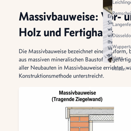
Leichling
Verkauf
Massivbauweise: Vor- u
Remsche
Erfahren
Sie
Langenfe
Holz und Fertighaus
wie
wir
Düsseldo
Ihren
Wupperta
Verkauf
Die Massivbauweise bezeichnet eine Bauform, b
gestalten
Virtuel
Haan
aus massiven mineralischen Baustoffen gefertig
Vermietung
Besich
aller Neubauten in Massivbauweise errichtet, wa
Hilden
Konstruktionsmethode unterstreicht.