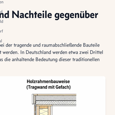
en
nd Nachteile gegenüber
id
ld
rf
l
ei der tragende und raumabschließende Bauteile
le
t werden. In Deutschland werden etwa zwei Drittel
tigung
s die anhaltende Bedeutung dieser traditionellen