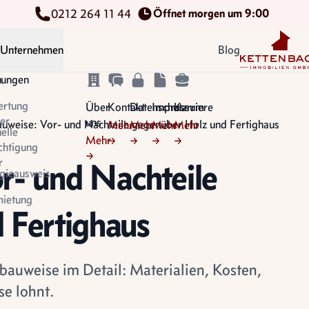
Öffnet morgen um 9:00
0212 264 11 44
Kettenbach Im
Unternehmen
Blog
n
tungen
ertung
Über
Kontakt
Datenschutz
Impressum
Karriere
er
uns
uweise: Vor- und Nachteile gegenüber Holz und Fertighaus
Mehr
Mehr
Mehr
Mehr
uelle
Mehr
→
→
→
→
chtigung
→
r
r- und Nachteile
gieausweis
ietung
 Fertighaus
auweise im Detail: Materialien, Kosten,
se lohnt.