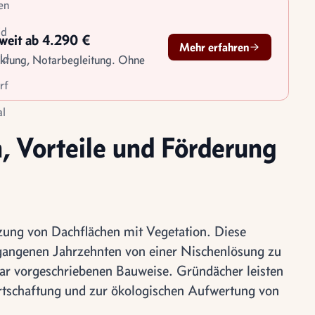
en
id
sweit ab 4.290 €
Mehr erfahren
ld
rktung, Notarbegleitung. Ohne
rf
l
le
 Vorteile und Förderung
tigung
ung von Dach­flächen mit Vegetation. Diese
gangenen Jahrzehnten von einer Nischenlösung zu
ar vorgeschriebenen Bauweise. Gründächer leisten
rtschaftung und zur ökologischen Aufwertung von