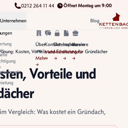
Öffnet Montag um 9:00
0212 264 11 44
Kettenbach Im
Unternehmen
Blog
n
tungen
ertung
Über
Kontakt
Datenschutz
Impressum
Karriere
er
uns
ünung: Kosten, Vorteile und Förderung für Gründächer
Mehr
Mehr
Mehr
Mehr
uelle
Mehr
→
→
→
→
chtigung
→
r
ten, Vorteile und
gieausweis
ietung
dächer
im Vergleich: Was kostet ein Gründach,