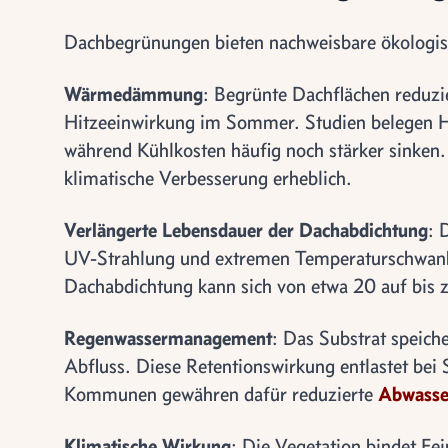
Dachbegrünungen bieten nachweisbare ökologisc
Wärmedämmung
: Begrünte Dachflächen reduz
Hitzeeinwirkung im Sommer. Studien belegen H
während Kühlkosten häufig noch stärker sinken
klimatische Verbesserung erheblich.
Verlängerte Lebensdauer der Dachabdichtung
: 
UV-Strahlung und extremen Temperaturschwank
Dachabdichtung kann sich von etwa 20 auf bis 
Regenwassermanagement
: Das Substrat speich
Abfluss. Diese Retentionswirkung entlastet bei 
Kommunen gewähren dafür reduzierte
Abwasse
Klimatische Wirkung
: Die Vegetation bindet Fe