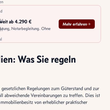
en
id
ld
sweit ab 4.290 €
Mehr erfahren
rktung, Notarbegleitung. Ohne
rf
l
le
tigung
ien: Was Sie regeln
n gesetzlichen Regelungen zum Güterstand und zur
 abweichende Vereinbarungen zu treffen. Dies ist
mmobilienbesitz von erheblicher praktischer