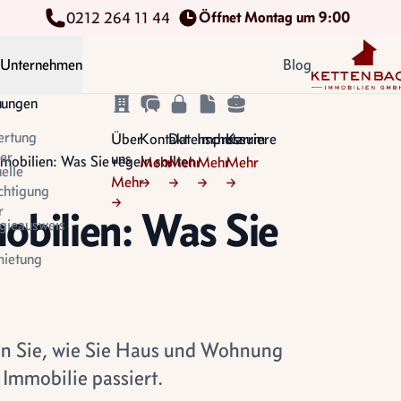
Öffnet Montag um 9:00
0212 264 11 44
Kettenbach Im
Unternehmen
Blog
n
tungen
ertung
Über
Kontakt
Datenschutz
Impressum
Karriere
er
uns
mobilien: Was Sie regeln sollten
Mehr
Mehr
Mehr
Mehr
uelle
Mehr
→
→
→
→
chtigung
→
r
obilien: Was Sie
gieausweis
ietung
ren Sie, wie Sie Haus und Wohnung
Immobilie passiert.