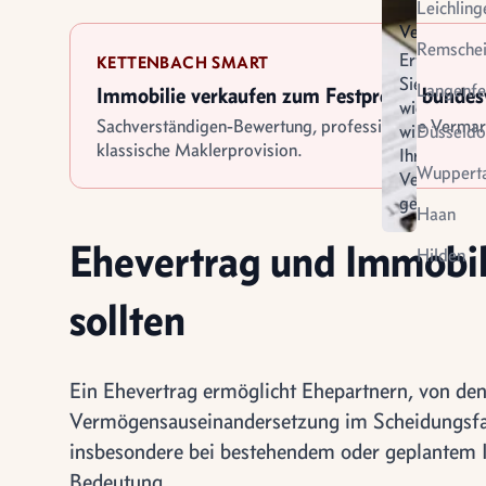
Leichling
Verkauf
Remsche
Erfahren
KETTENBACH SMART
Sie
Langenfe
Immobilie verkaufen zum Festpreis - bunde
wie
Sachverständigen-Bewertung, professionelle Verma
wir
Düsseldo
klassische Maklerprovision.
Ihren
Wupperta
Verkauf
gestalten
Virtuel
Haan
Vermietung
Besich
Ehevertrag und Immobil
Hilden
sollten
Ein Ehevertrag ermöglicht Ehepartnern, von de
Vermögensauseinandersetzung im Scheidungsfall
insbesondere bei bestehendem oder geplantem I
Bedeutung.