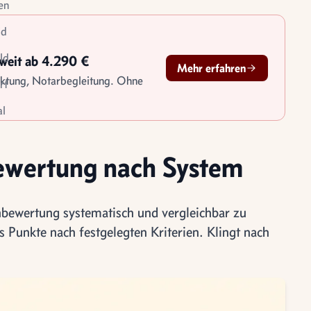
en
id
ld
sweit ab 4.290 €
Mehr erfahren
rktung, Notarbegleitung. Ohne
rf
l
le
tigung
Bewertung nach System
nbewertung systematisch und vergleichbar zu
s Punkte nach festgelegten Kriterien. Klingt nach