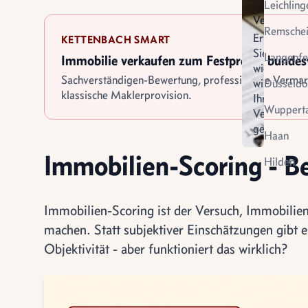
Leichling
Verkauf
Remsche
Erfahren
KETTENBACH SMART
Sie
Langenfe
Immobilie verkaufen zum Festpreis - bunde
wie
Sachverständigen-Bewertung, professionelle Verma
wir
Düsseldo
klassische Maklerprovision.
Ihren
Wupperta
Verkauf
gestalten
Virtuel
Haan
Vermietung
Besich
Immobilien-Scoring - 
Hilden
Immobilien-Scoring ist der Versuch, Immobilie
machen. Statt subjektiver Einschätzungen gibt e
Objektivität - aber funktioniert das wirklich?