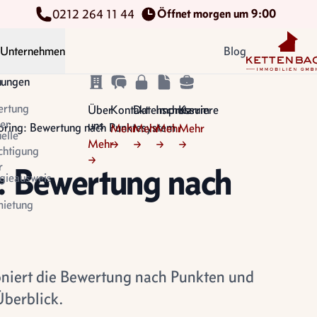
Öffnet morgen um 9:00
0212 264 11 44
Kettenbach Im
Unternehmen
Blog
n
tungen
ertung
Über
Kontakt
Datenschutz
Impressum
Karriere
er
uns
oring: Bewertung nach Punktesystem
Mehr
Mehr
Mehr
Mehr
uelle
Mehr
→
→
→
→
chtigung
→
r
: Bewertung nach
gieausweis
ietung
oniert die Bewertung nach Punkten und
Überblick.