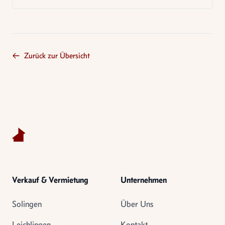
Definition, Ermittlungsverfahren und Abgrenzung
zum Marktwert.
Zurück zur Übersicht
Footer
Verkauf & Vermietung
Unternehmen
Solingen
Über Uns
Leichlingen
Kontakt