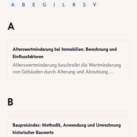
A
B
E
G
I
L
R
S
V
A
Alterswertminderung bei Immobilien: Berechnung und
Einflussfaktoren
Alterswertminderung beschreibt die Wertminderung
von Gebäuden durch Alterung und Abnutzung.
Berechnungsmethoden, Einflussfaktoren und
Bedeutung für die Verkehrswertermittlung.
B
Baupreisindex: Methodik, Anwendung und Umrechnung
historischer Bauwerte