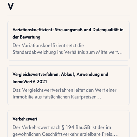
V
Variationskoeffizient: Streuungsmaß und Datenqualität in
der Bewertung
Der Variationskoeffizient setzt die
Standardabweichung ins Verhältnis zum Mittelwert
und macht die Streuung von Vergleichspreisen
vergleichbar. Formel, Interpretation und Rechner.
Vergleichswertverfahren: Ablauf, Anwendung und
ImmoWertV 2021
Das Vergleichswertverfahren leitet den Wert einer
Immobilie aus tatsächlichen Kaufpreisen
vergleichbarer Objekte ab. Ablauf, rechtliche
Grundlagen nach ImmoWertV 2021 und
Datenquellen.
Verkehrswert
Der Verkehrswert nach § 194 BauGB ist der im
gewöhnlichen Geschäftsverkehr erzielbare Preis.