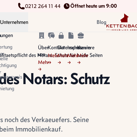
Öffnet heute um 9:00
0212 264 11 44
Kettenbach Im
Unternehmen
Blog
n
tungen
ertung
Über
Kontakt
Datenschutz
Impressum
Karriere
er
uns
litaetspflicht des Notars: Schutz für beide Seiten
Mehr
Mehr
Mehr
Mehr
uelle
Mehr
→
→
→
→
chtigung
→
r
 des Notars: Schutz
gieausweis
ietung
s noch des Verkaeuefers. Seine
n beim Immobilienkauf.