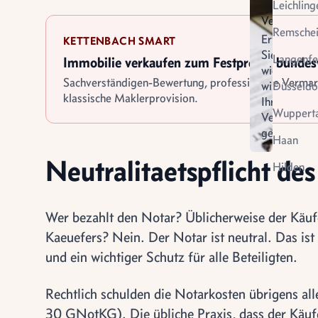
Leichling
Verkauf
Remsche
Erfahren
KETTENBACH SMART
Sie
Langenfe
Immobilie verkaufen zum Festpreis - bunde
wie
Sachverständigen-Bewertung, professionelle Verma
wir
Düsseldo
klassische Maklerprovision.
Ihren
Wupperta
Verkauf
gestalten
Virtuel
Haan
Vermietung
Besich
Neutralitaetspflicht de
Hilden
Wer bezahlt den Notar? Üblicherweise der Käufer
Kaeuefers? Nein. Der Notar ist neutral. Das is
und ein wichtiger Schutz für alle Beteiligten.
Rechtlich schulden die Notarkosten übrigens al
30 GNotKG). Die übliche Praxis, dass der Käufer