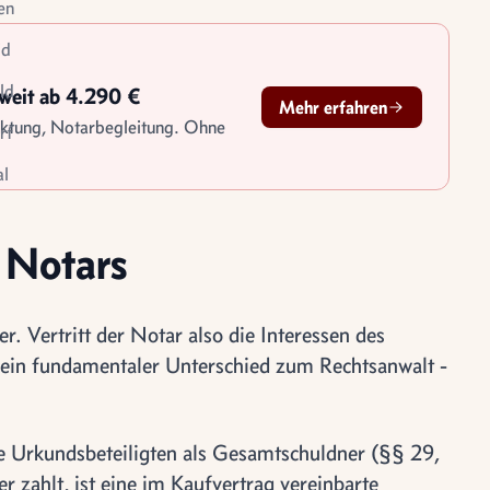
en
id
ld
sweit ab 4.290 €
Mehr erfahren
rktung, Notarbegleitung. Ohne
rf
l
le
tigung
s Notars
. Vertritt der Notar also die Interessen des
t ein fundamentaler Unterschied zum Rechtsanwalt -
le Urkundsbeteiligten als Gesamtschuldner (§§ 29,
 zahlt, ist eine im Kaufvertrag vereinbarte