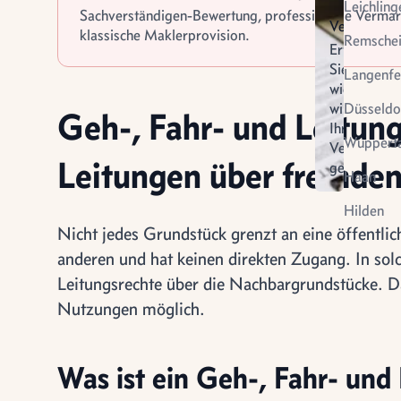
Leichling
Sachverständigen-Bewertung, professionelle Verma
Verkauf
klassische Maklerprovision.
Remsche
Erfahren
Sie
Langenfe
wie
wir
Düsseldo
Geh-, Fahr- und Leitun
Ihren
Wupperta
Verkauf
Leitungen über fremde
gestalten
Virtuel
Haan
Vermietung
Besich
Hilden
Nicht jedes Grundstück grenzt an eine öffentli
anderen und hat keinen direkten Zugang. In sol
Leitungsrechte über die Nachbargrundstücke. D
Nutzungen möglich.
Was ist ein Geh-, Fahr- und