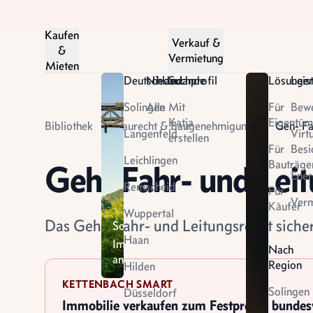
Kaufen
Verkauf &
&
Vermietung
Mieten
Deutschland
Niederlande
Suchprofil
Lösunge
Leis
Solingen
Alle
Mit
Für
Bew
Katja
Eigentüm
Bibliothek
Baurecht & Baugenehmigung
Geh- Fa
Langenfeld
Virt
erstellen
Für
Besi
Leichlingen
Bauträge
Geh- Fahr- und Leit
Ener
Remscheid
Für
Niederlande
Verm
Käufer
Wuppertal
Das
Das Geh-, Fahr- und Leitungsrecht sich
Solingen
Land
Haan
Immobilien
Nach
der
ansehen
Region
Tulpen
Hilden
entdecken
KETTENBACH SMART
Solingen
Düsseldorf
Immobilie verkaufen zum Festpreis - bunde