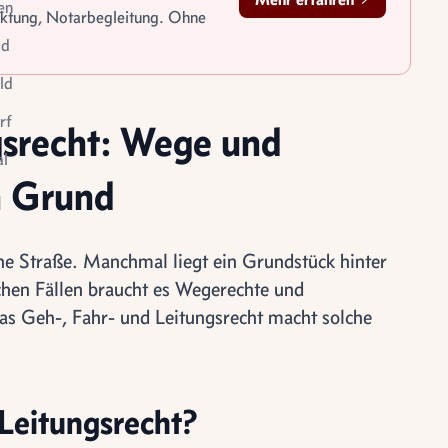
en
rktung, Notarbegleitung. Ohne
id
ld
rf
gsrecht: Wege und
l
n Grund
le
tigung
che Straße. Manchmal liegt ein Grundstück hinter
chen Fällen braucht es Wegerechte und
as Geh-, Fahr- und Leitungsrecht macht solche
 Leitungsrecht?