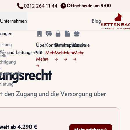
Öffnet heute um 9:00
0212 264 11 44
Kettenbach Im
Unternehmen
Blog
n
tungen
ertung
Über
Kontakt
Datenschutz
Impressum
Karriere
er
uns
hr- und Leitungsrecht
Mehr
Mehr
Mehr
Mehr
uelle
Mehr
→
→
→
→
chtigung
→
r
ungsrecht
gieausweis
ietung
ert den Zugang und die Versorgung über
sweit ab 4.290 €
Mehr erfahren