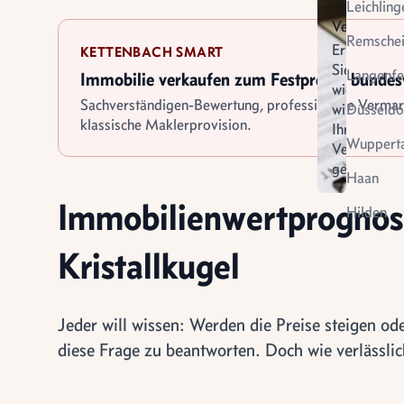
Leichling
Verkauf
Remsche
Erfahren
KETTENBACH SMART
Sie
Langenfe
Immobilie verkaufen zum Festpreis - bunde
wie
Sachverständigen-Bewertung, professionelle Verma
wir
Düsseldo
klassische Maklerprovision.
Ihren
Wupperta
Verkauf
gestalten
Virtuel
Haan
Vermietung
Besich
Immobilienwertprognose 
Hilden
Kristallkugel
Jeder will wissen: Werden die Preise steigen o
diese Frage zu beantworten. Doch wie verlässli