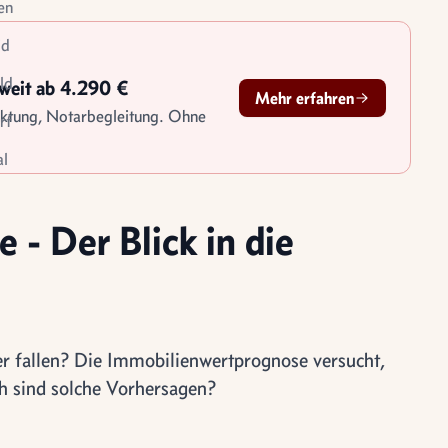
en
id
ld
sweit ab 4.290 €
Mehr erfahren
rktung, Notarbegleitung. Ohne
rf
l
le
tigung
- Der Blick in die
der fallen? Die Immobilienwertprognose versucht,
ch sind solche Vorhersagen?