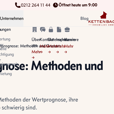
Öffnet heute um 9:00
0212 264 11 44
Kettenbach Im
Unternehmen
Blog
n
tungen
ertung
Über
Kontakt
Datenschutz
Impressum
Karriere
er
uns
tprognose: Methoden und Grenzen
Mehr
Mehr
Mehr
Mehr
uelle
Mehr
→
→
→
→
chtigung
→
r
gnose: Methoden und
gieausweis
ietung
Methoden der Wertprognose, ihre
schwierig sind.