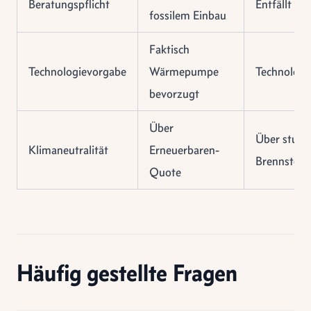
Beratungspflicht
Entfällt
fossilem Einbau
Faktisch
Technologievorgabe
Wärmepumpe
Technologi
bevorzugt
Über
Über stufe
Klimaneutralität
Erneuerbaren-
Brennstoff
Quote
Häufig gestellte Fragen