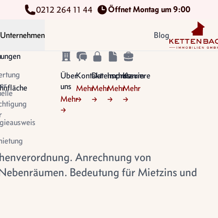
Öffnet Montag um 9:00
0212 264 11 44
Kettenbach Im
Unternehmen
Blog
n
tungen
ertung
Über
Kontakt
Datenschutz
Impressum
Karriere
er
uns
nfläche
Mehr
Mehr
Mehr
Mehr
uelle
Mehr
→
→
→
→
chtigung
→
r
gieausweis
ietung
henverordnung. Anrechnung von
 Nebenräumen. Bedeutung für Mietzins und