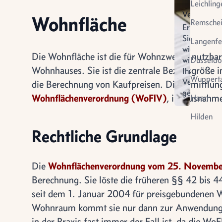
Leichling
Verkauf
Wohnfläche
Remsche
Erfahren
Sie
Langenfe
wie
Die Wohnfläche ist die für Wohnzwecke nutzba
wir
Düsseldo
Wohnhauses. Sie ist die zentrale Bezugsgröße 
Ihren
Wupperta
Verkauf
die Berechnung von Kaufpreisen. Die Ermittlung
gestalten
Virtuel
Wohnflächenverordnung (WoFlV)
, in Ausnahme
Haan
Vermietung
Besich
Hilden
Rechtliche Grundlage
Die
Wohnflächenverordnung vom 25. Novemb
Berechnung. Sie löste die früheren §§ 42 bis 
seit dem 1. Januar 2004 für preisgebundenen W
Wohnraum kommt sie nur dann zur Anwendung, 
in der Praxis fast immer der Fall ist, da die Wo