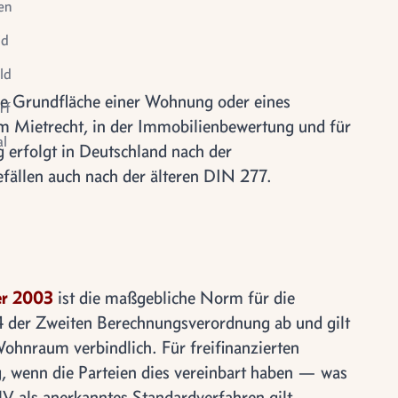
en
id
ld
re Grundfläche einer Wohnung oder eines
rf
im Mietrecht, in der Immobilienbewertung und für
l
 erfolgt in Deutschland nach der
le
fällen auch nach der älteren DIN 277.
tigung
er 2003
ist die maßgebliche Norm für die
44 der Zweiten Berechnungsverordnung ab und gilt
ohnraum verbindlich. Für freifinanzierten
wenn die Parteien dies vereinbart haben — was
FlV als anerkanntes Standardverfahren gilt.