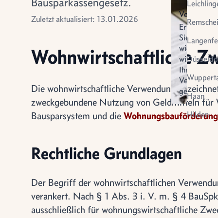
Bausparkassengesetz.
Leichling
Verkauf
Zuletzt aktualisiert: 13.01.2026
Remsche
Erfahren
Sie
Langenfe
wie
Wohnwirtschaftliche Z
wir
Düsseldo
Ihren
Wupperta
Verkauf
Die wohnwirtschaftliche Verwendung bezeichne
gestalten
Virtuel
Haan
zweckgebundene Nutzung von Geldmitteln für Wo
Vermietung
Besich
Hilden
Bausparsystem und die
Wohnungsbauförderung
Rechtliche Grundlagen
Der Begriff der wohnwirtschaftlichen Verwendu
verankert. Nach § 1 Abs. 3 i. V. m. § 4 BauSp
ausschließlich für wohnungswirtschaftliche Zwe