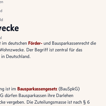
en
id
ld
wecke
rf
l
t im deutschen
Förder-
und Bausparkassenrecht die
le
hnzwecke. Der Begriff ist zentral für das
tigung
in Deutschland.
ng ist im
Bausparkassengesetz
(BauSpkG)
kG dürfen Bausparkassen ihre Darlehen
cke vergeben. Die Zuteilungsmasse ist nach § 6