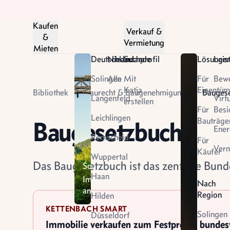
Kaufen
Verkauf &
&
Vermietung
Mieten
Deutschland
Niederlande
Suchprofil
Lösunge
Leis
Solingen
Alle
Mit
Für
Bew
Katja
Eigentüm
Bibliothek
Baurecht & Baugenehmigung
Bauges
Langenfeld
Virt
erstellen
Für
Besi
Leichlingen
Bauträge
Baugesetzbuch
Ener
Remscheid
Für
Niederlande
Verm
Käufer
Wuppertal
Das
Das Baugesetzbuch ist das zentrale Bund
Solingen
Land
Haan
Immobilien
Nach
der
ansehen
Region
Tulpen
Hilden
entdecken
KETTENBACH SMART
Solingen
Düsseldorf
Immobilie verkaufen zum Festpreis - bunde