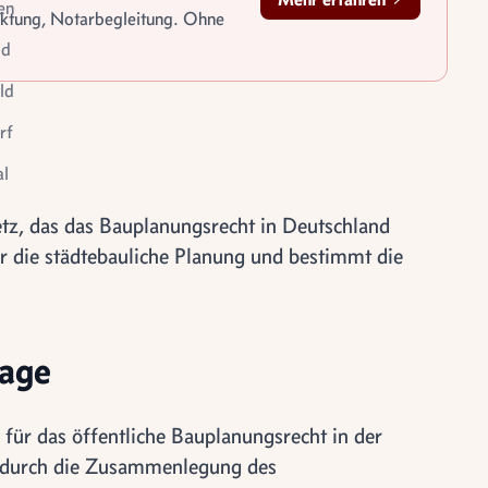
en
rktung, Notarbegleitung. Ohne
id
ld
rf
l
le
z, das das Bauplanungsrecht in Deutschland
tigung
für die städtebauliche Planung und bestimmt die
lage
 für das öffentliche Bauplanungsrecht in der
6 durch die Zusammenlegung des