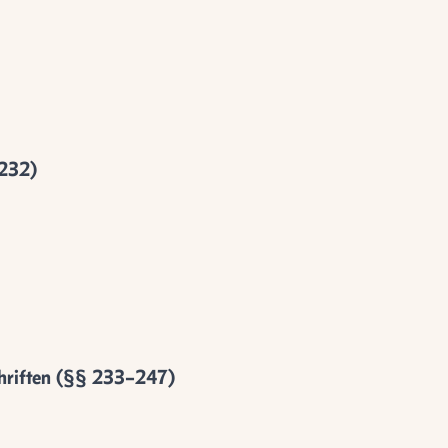
–232)
chriften (§§ 233–247)