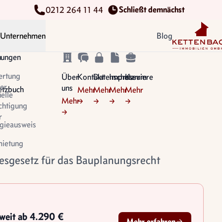
Schließt demnächst
0212 264 11 44
Kettenbach Im
Unternehmen
Blog
n
tungen
ertung
Über
Kontakt
Datenschutz
Impressum
Karriere
er
uns
etzbuch
Mehr
Mehr
Mehr
Mehr
uelle
Mehr
→
→
→
→
chtigung
→
r
gieausweis
ietung
esgesetz für das Bauplanungsrecht
sweit ab 4.290 €
Mehr erfahren