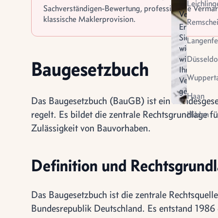
Leichling
Sachverständigen-Bewertung, professionelle Verma
Verkauf
klassische Maklerprovision.
Remsche
Erfahren
Sie
Langenfe
wie
wir
Düsseldo
Baugesetzbuch
Ihren
Wupperta
Verkauf
gestalten
Virtuel
Haan
Das Baugesetzbuch (BauGB) ist ein Bundesgeset
Vermietung
Besich
regelt. Es bildet die zentrale Rechtsgrundlage 
Hilden
Zulässigkeit von Bauvorhaben.
Definition und Rechtsgrund
Das Baugesetzbuch ist die zentrale Rechtsquelle
Bundesrepublik Deutschland. Es entstand 198