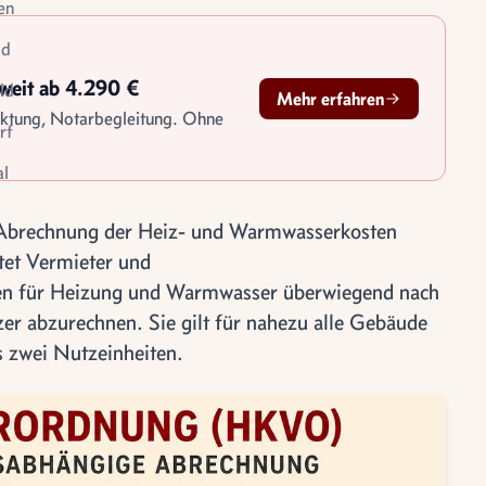
en
id
sweit ab 4.290 €
ld
Mehr erfahren
rktung, Notarbegleitung. Ohne
rf
l
le
 Abrechnung der Heiz- und Warmwasserkosten
tigung
tet Vermieter und
en für Heizung und Warmwasser überwiegend nach
er abzurechnen. Sie gilt für nahezu alle Gebäude
 zwei Nutzeinheiten.