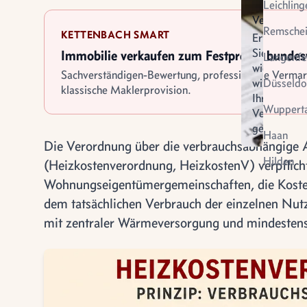
Leichling
Verkauf
Remsche
KETTENBACH SMART
Erfahren
Sie
Immobilie verkaufen zum Festpreis - bunde
Langenfe
wie
Sachverständigen-Bewertung, professionelle Verma
wir
Düsseldo
klassische Maklerprovision.
Ihren
Wupperta
Verkauf
gestalten
Virtuel
Haan
Die Verordnung über die verbrauchsabhängige
Vermietung
Besich
Hilden
(Heizkostenverordnung, HeizkostenV) verpflich
Wohnungseigentümergemeinschaften, die Kost
dem tatsächlichen Verbrauch der einzelnen Nutz
mit zentraler Wärmeversorgung und mindestens