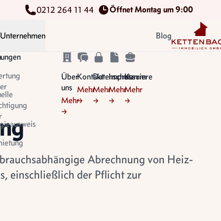
Öffnet Montag um 9:00
0212 264 11 44
Kettenbach Im
Unternehmen
Blog
n
tungen
ertung
Über
Kontakt
Datenschutz
Impressum
Karriere
er
uns
Mehr
Mehr
Mehr
Mehr
uelle
Mehr
→
→
→
→
chtigung
→
r
ung
gieausweis
ietung
erbrauchsabhängige Abrechnung von Heiz-
einschließlich der Pflicht zur