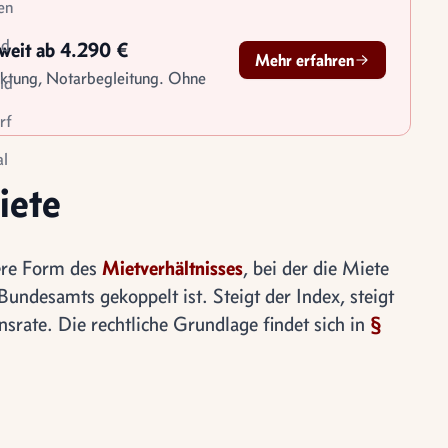
en
id
sweit ab 4.290 €
Mehr erfahren
rktung, Notarbegleitung. Ohne
ld
rf
l
iete
le
tigung
dere Form des
Mietverhältnisses
, bei der die Miete
Bundesamts gekoppelt ist. Steigt der Index, steigt
nsrate. Die rechtliche Grundlage findet sich in
§