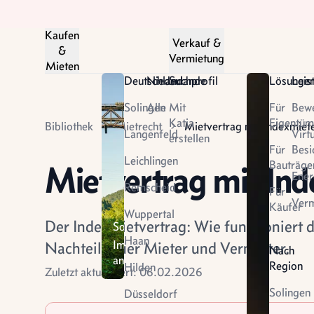
Kaufen
Verkauf &
&
Vermietung
Mieten
Deutschland
Niederlande
Suchprofil
Lösunge
Leis
Solingen
Alle
Mit
Für
Bew
Katja
Eigentüm
Bibliothek
Mietrecht
Mietvertrag mit Indexmiet
Langenfeld
Virt
erstellen
Für
Besi
Leichlingen
Bauträge
Mietvertrag mit In
Ener
Remscheid
Für
Niederlande
Verm
Käufer
Wuppertal
Das
Der Indexmietvertrag: Wie funktioniert 
Solingen
Land
Haan
Immobilien
Nachteile fuer Mieter und Vermieter.
Nach
der
ansehen
Region
Tulpen
Hilden
Zuletzt aktualisiert: 06.02.2026
entdecken
Solingen
Düsseldorf