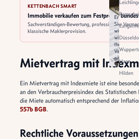
Leichling
KETTENBACH SMART
Verkauf
Remsche
Immobilie verkaufen zum Festpreis - bunde
Erfahren
Sie
Sachverständigen-Bewertung, professionelle Verma
Langenfe
wie
klassische Maklerprovision.
wir
Düsseldo
Ihren
Wupperta
Verkauf
gestalten
Mietvertrag mit Indexm
Virtuel
Haan
Vermietung
Besich
Hilden
Ein Mietvertrag mit Indexmiete ist eine beson
an den Verbraucherpreisindex des Statistischen 
die Miete automatisch entsprechend der Inflatio
557b BGB
.
Rechtliche Voraussetzungen