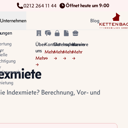
Öffnet heute um 9:00
0212 264 11 44
Kettenbach Im
Unternehmen
Blog
n
tungen
ertung
Über
Kontakt
Datenschutz
Impressum
Karriere
er
uns
e
Mehr
Mehr
Mehr
Mehr
uelle
Mehr
→
→
→
→
chtigung
→
r
dexmiete
gieausweis
ietung
die Indexmiete? Berechnung, Vor- und