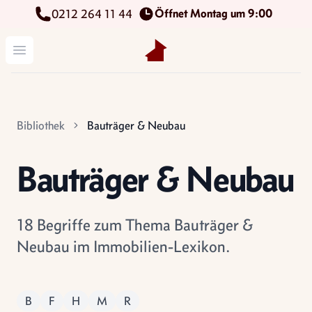
Öffnet Montag um 9:00
0212 264 11 44
Kettenbach Immobilien GmbH
Menü öffnen
Bibliothek
Bauträger & Neubau
Bauträger & Neubau
18 Begriffe zum Thema Bauträger &
Neubau im Immobilien-Lexikon.
B
F
H
M
R