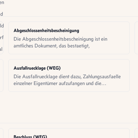
en
id
ld
Abgeschlossenheitsbescheinigung
rf
Die Abgeschlossenheitsbescheinigung ist ein
amtliches Dokument, das bestaetigt,
l
le
tigung
Ausfallruecklage (WEG)
Die Ausfallruecklage dient dazu, Zahlungsausfaelle
einzelner Eigentümer aufzufangen und die
Liquiditaet der WEG zu sichern - ein
Sicherheitspuffer für schwierige Zeiten.
Beschluss (WEG)