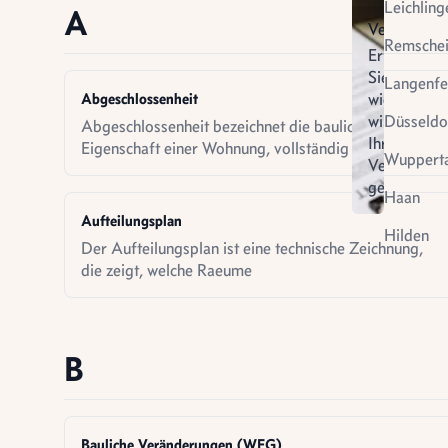
Leichling
A
Verkauf
Remsche
Erfahren
Sie
Langenfe
wie
Abgeschlossenheit
wir
Düsseldo
Abgeschlossenheit bezeichnet die bauliche
Ihren
Eigenschaft einer Wohnung, vollständig
Wupperta
Verkauf
gestalten
Virtuel
Haan
Vermietung
Besich
Aufteilungsplan
Hilden
Der Aufteilungsplan ist eine technische Zeichnung,
die zeigt, welche Raeume
B
Bauliche Veränderungen (WEG)