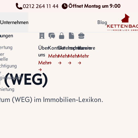
Öffnet Montag um 9:00
0212 264 11 44
Kettenbach Im
Unternehmen
Blog
n
tungen
ertung
Über
Kontakt
Datenschutz
Impressum
Karriere
er
uns
Mehr
Mehr
Mehr
Mehr
uelle
Mehr
→
→
→
→
chtigung
→
r
m (WEG)
gieausweis
ietung
tum (WEG) im Immobilien-Lexikon.