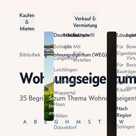
Kaufen
Verkauf &
&
Vermietung
Mieten
Deutschland
Niederlande
Suchprofil
Lösunge
Leis
Solingen
Alle
Mit
Für
Bew
Katja
Eigentüm
Bibliothek
Wohnungseigentum (WEG)
Langenfeld
Virt
erstellen
Für
Besi
Leichlingen
Bauträge
Wohnungseigentu
Ener
Remscheid
Für
Niederlande
Verm
Käufer
Wuppertal
Das
35 Begriffe zum Thema Wohnungseigen
Solingen
Land
Haan
Immobilien
Nach
der
ansehen
Region
Tulpen
Hilden
A
B
E
G
H
M
S
T
V
W
entdecken
Solingen
Düsseldorf