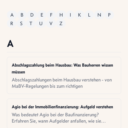
A
B
D
E
F
H
I
K
L
N
P
R
S
T
U
V
Z
A
Abschlagszahlung beim Hausbau: Was Bauherren wissen
müssen
Abschlagszahlungen beim Hausbau verstehen - von
MaBV-Regelungen bis zum richtigen
Agio bei der Immobilienfinanzierung: Aufgeld verstehen
Was bedeutet Agio bei der Baufinanzierung?
Erfahren Sie, wann Aufgelder anfallen, wie sie
berechnet werden und ob sich das für Sie lohnt.